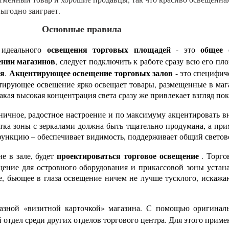
выгодно заиграет.
Основные правила
освещения торговых площадей
общее 
ю идеального
- это
нии магазинов
, следует подключить к работе сразу всю его пл
ия
Акцентирующее освещение торговых залов
.
- это специфич
нтирующее освещение ярко освещает товары, размещенные в ма
кая высокая концентрация света сразу же привлекает взгляд пок
дничное, радостное настроение и по максимуму акцентировать в
ветка зоны с зеркалами должна быть тщательно продумана, а п
 функцию – обеспечивает видимость, поддерживает общий свето
проектироваться
торговое освещение
е в зале, будет
. Торго
щение для островного оборудования и прикассовой зоны устан
е, бьющее в глаза освещение ничем не лучше тусклого, искажа
разной «визитной карточкой» магазина. С помощью оригина
 отдел среди других отделов торгового центра. Для этого прим