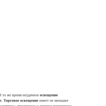
освещение
В то же время неудачное
Торговое освещение
в.
имеет не меньшее
я витрина, просторное и светлое помещение