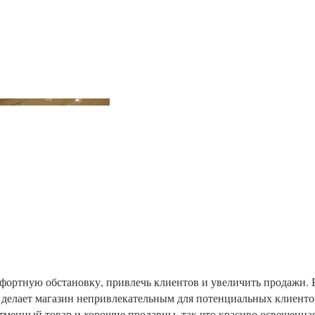
фортную обстановку, привлечь клиентов и увеличить продажи. 
и делает магазин непривлекательным для потенциальных клиенто
отменный товар и хорошие продавцы, так что красиво освещенна