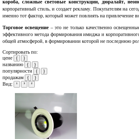
короба, сложные световые конструкции, дюралайт, неон
корпоративный стиль, и создает рекламу. Покупателям на сего
именно тот фактор, который может повлиять на привлечение 
Торговое освещение
– это не только качественно освещенны
эффективного метода формирования имиджа и корпоративного 
общей атмосферой, в формировании которой не последнюю ро
Сортировать по:
цене
{
}
названию
{
}
популярности
{
}
продажам
{
}
Вид:
¹
³
²