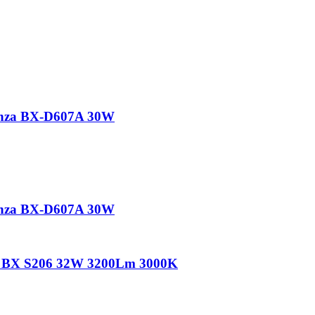
nza BX-D607A 30W
nza BX-D607A 30W
a BX S206 32W 3200Lm 3000K