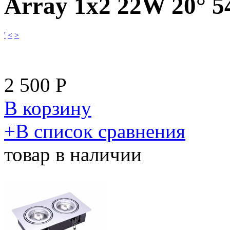
Array 1x2 22W 20° 5
'
<
>
2 500
Р
В корзину
​+
В список сравнения
товар в наличии