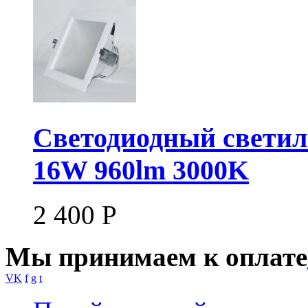
Светодиодный свети
16W 960lm 3000K
2 400
Р
Мы принимаем к оплате
VK
f
g
t