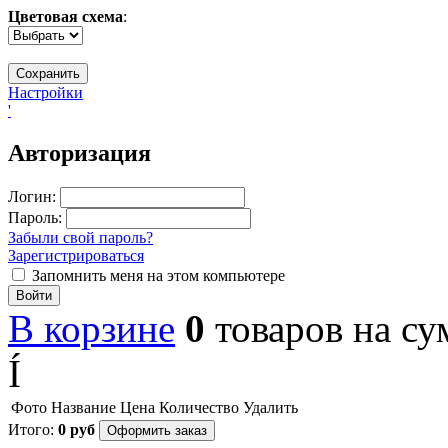
Цветовая схема
:
Настройки
'
Авторизация
Логин:
Пароль:
Забыли свой пароль?
Зарегистрироваться
Запомнить меня на этом компьютере
Войти
В корзине
0
товаров
на с
Í
Фото
Название
Цена
Количество
Удалить
Итого:
0
руб
Оформить заказ