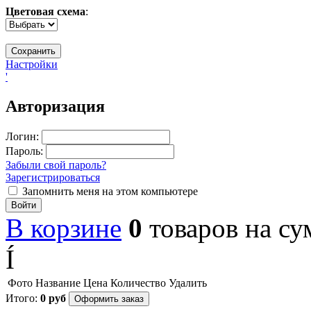
Цветовая схема
:
Настройки
'
Авторизация
Логин:
Пароль:
Забыли свой пароль?
Зарегистрироваться
Запомнить меня на этом компьютере
Войти
В корзине
0
товаров
на с
Í
Фото
Название
Цена
Количество
Удалить
Итого:
0
руб
Оформить заказ