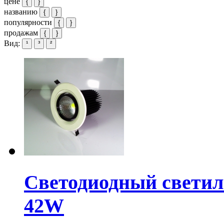
цене
{
}
названию
{
}
популярности
{
}
продажам
{
}
Вид:
¹
³
²
Светодиодный свети
42W