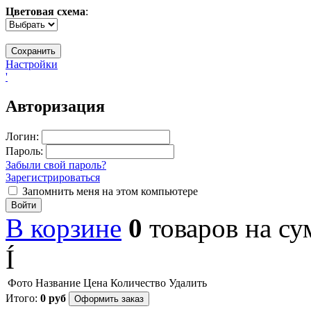
Цветовая схема
:
Настройки
'
Авторизация
Логин:
Пароль:
Забыли свой пароль?
Зарегистрироваться
Запомнить меня на этом компьютере
Войти
В корзине
0
товаров
на с
Í
Фото
Название
Цена
Количество
Удалить
Итого:
0
руб
Оформить заказ