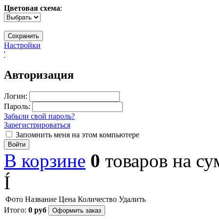
Цветовая схема
:
Настройки
'
Авторизация
Логин:
Пароль:
Забыли свой пароль?
Зарегистрироваться
Запомнить меня на этом компьютере
Войти
В корзине
0
товаров
на с
Í
Фото
Название
Цена
Количество
Удалить
Итого:
0
руб
Оформить заказ