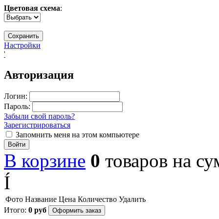
Цветовая схема
:
Настройки
'
Авторизация
Логин:
Пароль:
Забыли свой пароль?
Зарегистрироваться
Запомнить меня на этом компьютере
Войти
В корзине
0
товаров
на с
Í
Фото
Название
Цена
Количество
Удалить
Итого:
0
руб
Оформить заказ