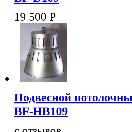
19 500
Р
Подвесной потолочны
BF-HB109
c
отзывов