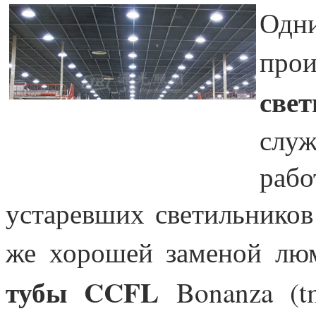
Одни
прои
све
слу
раб
устаревших светильнико
же хорошей заменой лю
тубы CCFL
Bonanza (tm