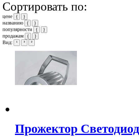
Сортировать по:
цене
{
}
названию
{
}
популярности
{
}
продажам
{
}
Вид:
¹
³
²
Прожектор Светодио