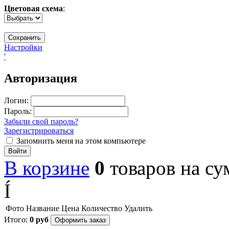
Цветовая схема
:
Настройки
'
Авторизация
Логин:
Пароль:
Забыли свой пароль?
Зарегистрироваться
Запомнить меня на этом компьютере
Войти
В корзине
0
товаров
на с
Í
Фото
Название
Цена
Количество
Удалить
Итого:
0
руб
Оформить заказ