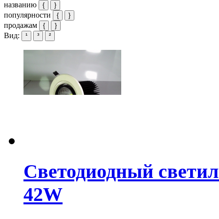
названию
{
}
популярности
{
}
продажам
{
}
Вид:
¹
³
²
Светодиодный свети
42W