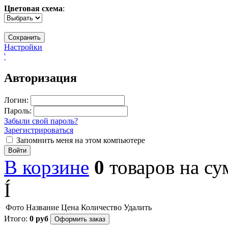
Цветовая схема
:
Настройки
'
Авторизация
Логин:
Пароль:
Забыли свой пароль?
Зарегистрироваться
Запомнить меня на этом компьютере
Войти
В корзине
0
товаров
на с
Í
Фото
Название
Цена
Количество
Удалить
Итого:
0
руб
Оформить заказ