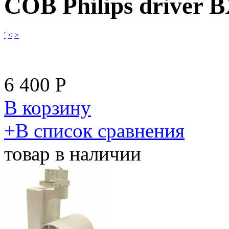
COB Philips driver 
'
<
>
6 400
Р
В корзину
​+
В список сравнения
товар в наличии