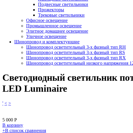
Подвесные светильники
Прожекторы
Трековые светильники
Офисное освещение
Промышленное освещение
Элитное домашнее освещение
Уличное освещение
Шинопровод и комплектующие
Шинопровод осветительный 3-х фазный тип RH
Шинопровод осветительный 3-х фазный тип RS
Шинопровод осветительный 3-х фазный тип RX
Шинопровод осветительный низкого напряжения 
Светодиодный светильник пот
LED Luminaire
'
<
>
5 000
Р
В корзину
​+
В список сравнения