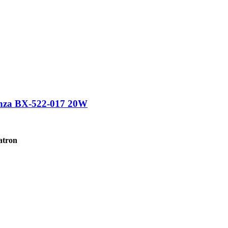
nza BX-522-017 20W
atron