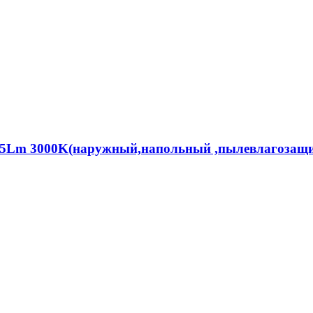
 75Lm 3000K(наружный,напольный ,пылевлагоза