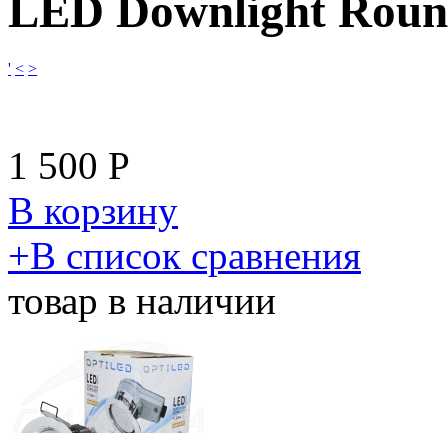
LED Downlight Roun
'
<
>
1 500
Р
В корзину
​+
В список сравнения
товар в наличии