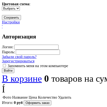
Цветовая схема
:
Настройки
'
Авторизация
Логин:
Пароль:
Забыли свой пароль?
Зарегистрироваться
Запомнить меня на этом компьютере
Войти
В корзине
0
товаров
на с
Í
Фото
Название
Цена
Количество
Удалить
Итого:
0
руб
Оформить заказ