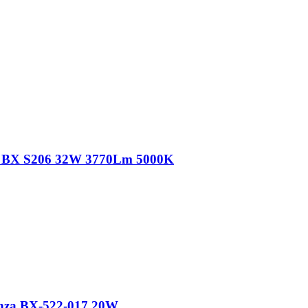
a BX S206 32W 3770Lm 5000K
nza BX-522-017 20W