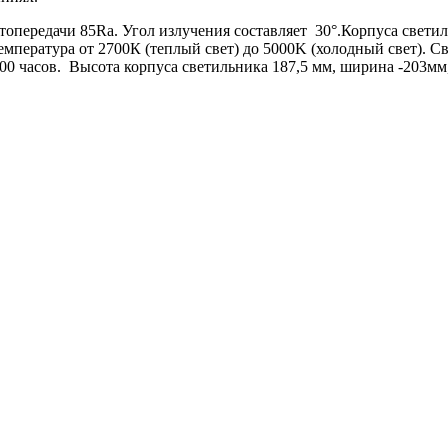
топередачи 85Ra. Угол излучения составляет 30
°
.
Корпуса светил
емпература от 2700К (теплый свет) до 5000K (холодный свет). С
000 часов. Высота корпуса светильника 187,5 мм, ширина -203мм