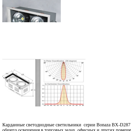
Карданные светодиодные светильники серии Bonaza BX-D287 
общего освещения в торговых залах, офисных и других помещ