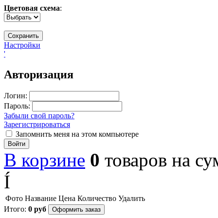
Цветовая схема
:
Настройки
'
Авторизация
Логин:
Пароль:
Забыли свой пароль?
Зарегистрироваться
Запомнить меня на этом компьютере
Войти
В корзине
0
товаров
на с
Í
Фото
Название
Цена
Количество
Удалить
Итого:
0
руб
Оформить заказ