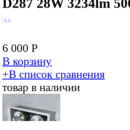
D287 28W 3234lm 5
'
<
>
6 000
Р
В корзину
​+
В список сравнения
товар в наличии