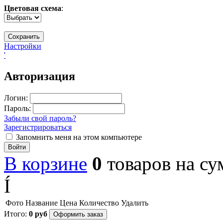
Цветовая схема
:
Настройки
'
Авторизация
Логин:
Пароль:
Забыли свой пароль?
Зарегистрироваться
Запомнить меня на этом компьютере
Войти
В корзине
0
товаров
на с
Í
Фото
Название
Цена
Количество
Удалить
Итого:
0
руб
Оформить заказ