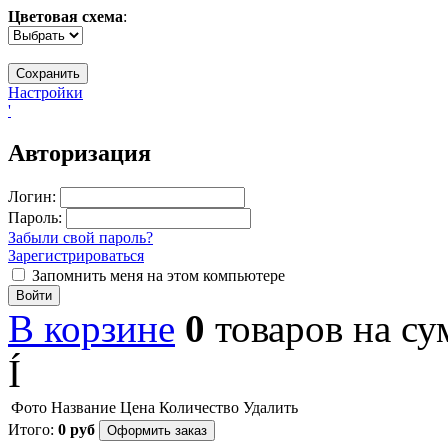
Цветовая схема
:
Настройки
'
Авторизация
Логин:
Пароль:
Забыли свой пароль?
Зарегистрироваться
Запомнить меня на этом компьютере
Войти
В корзине
0
товаров
на с
Í
Фото
Название
Цена
Количество
Удалить
Итого:
0
руб
Оформить заказ