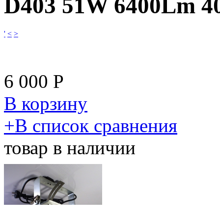
D403 51W 6400Lm 4
'
<
>
6 000
Р
В корзину
​+
В список сравнения
товар в наличии