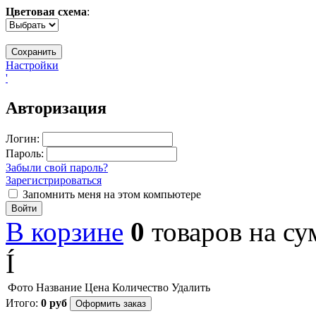
Цветовая схема
:
Настройки
'
Авторизация
Логин:
Пароль:
Забыли свой пароль?
Зарегистрироваться
Запомнить меня на этом компьютере
Войти
В корзине
0
товаров
на с
Í
Фото
Название
Цена
Количество
Удалить
Итого:
0
руб
Оформить заказ