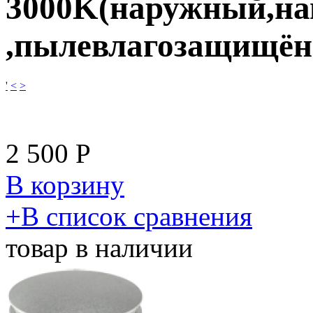
3000K(наружный,н
,пылевлагозащищё
'
<
>
2 500
Р
В корзину
​+
В список сравнения
товар в наличии