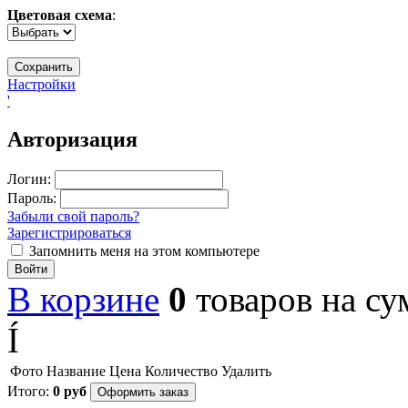
Цветовая схема
:
Настройки
'
Авторизация
Логин:
Пароль:
Забыли свой пароль?
Зарегистрироваться
Запомнить меня на этом компьютере
Войти
В корзине
0
товаров
на с
Í
Фото
Название
Цена
Количество
Удалить
Итого:
0
руб
Оформить заказ