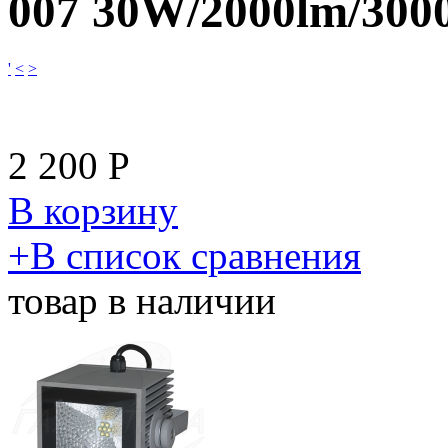
007 30W/2000lm/300
'
<
>
2 200
Р
В корзину
​+
В список сравнения
товар в наличии