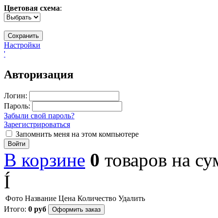
Цветовая схема
:
Настройки
'
Авторизация
Логин:
Пароль:
Забыли свой пароль?
Зарегистрироваться
Запомнить меня на этом компьютере
Войти
В корзине
0
товаров
на с
Í
Фото
Название
Цена
Количество
Удалить
Итого:
0
руб
Оформить заказ