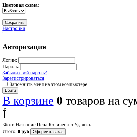
Цветовая схема
:
Настройки
'
Авторизация
Логин:
Пароль:
Забыли свой пароль?
Зарегистрироваться
Запомнить меня на этом компьютере
Войти
В корзине
0
товаров
на с
Í
Фото
Название
Цена
Количество
Удалить
Итого:
0
руб
Оформить заказ