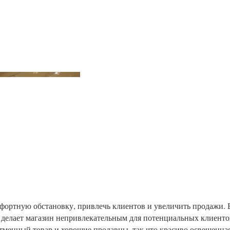
фортную обстановку, привлечь клиентов и увеличить продажи. 
и делает магазин непривлекательным для потенциальных клиенто
отменный товар и хорошие продавцы, так что красиво освещенна