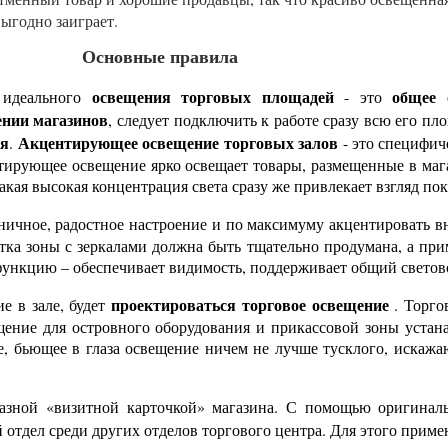
выгодно заиграет.
Основные правила
освещения торговых площадей
общее 
ю идеального
- это
нии магазинов
, следует подключить к работе сразу всю его пл
ия
Акцентирующее освещение торговых залов
.
- это специфич
нтирующее освещение ярко освещает товары, размещенные в ма
кая высокая концентрация света сразу же привлекает взгляд пок
дничное, радостное настроение и по максимуму акцентировать в
ветка зоны с зеркалами должна быть тщательно продумана, а п
 функцию – обеспечивает видимость, поддерживает общий свето
проектироваться
торговое освещение
е в зале, будет
. Торго
щение для островного оборудования и прикассовой зоны устан
е, бьющее в глаза освещение ничем не лучше тусклого, искажа
разной «визитной карточкой» магазина. С помощью оригина
 отдел среди других отделов торгового центра. Для этого прим