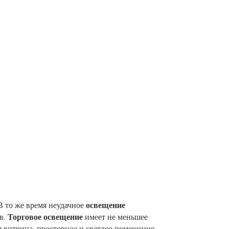
освещение
В то же время неудачное
Торговое освещение
в.
имеет не меньшее
я витрина, просторное и светлое помещение