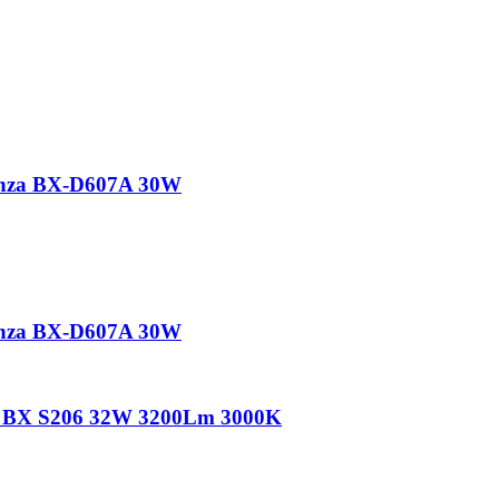
nza BX-D607A 30W
nza BX-D607A 30W
a BX S206 32W 3200Lm 3000K