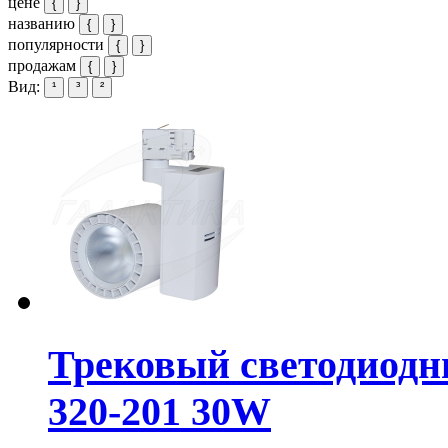
цене
{
}
названию
{
}
популярности
{
}
продажам
{
}
Вид:
¹
³
²
Трековый светодиодн
320-201 30W