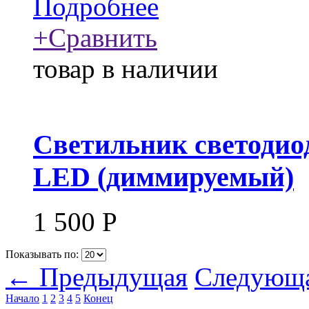
Подробнее
+
Сравнить
товар в наличии
Светильник светодио
LED (диммируемый)
1 500
Р
Показывать по:
← Предыдущая
Следующ
Начало
1
2
3
4
5
Конец