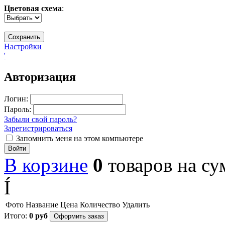
Цветовая схема
:
Настройки
'
Авторизация
Логин:
Пароль:
Забыли свой пароль?
Зарегистрироваться
Запомнить меня на этом компьютере
Войти
В корзине
0
товаров
на с
Í
Фото
Название
Цена
Количество
Удалить
Итого:
0
руб
Оформить заказ