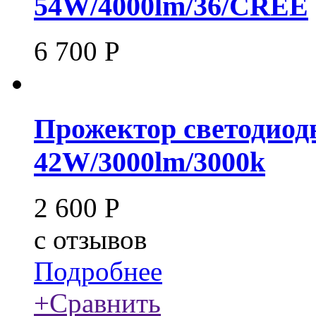
54W/4000lm/36/CREE
6 700
Р
Прожектор светодиод
42W/3000lm/3000k
2 600
Р
c
отзывов
Подробнее
+
Сравнить