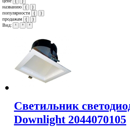
цене
{
}
названию
{
}
популярности
{
}
продажам
{
}
Вид:
¹
³
²
Светильник светодио
Downlight 2044070105