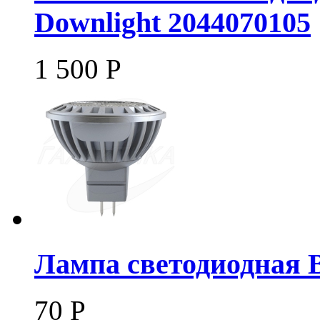
Downlight 2044070105
1 500
Р
Лампа светодиодная 
70
Р