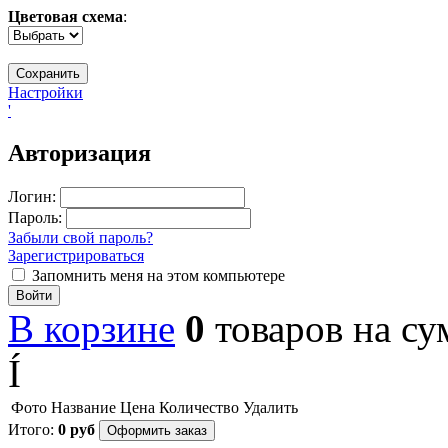
Цветовая схема
:
Настройки
'
Авторизация
Логин:
Пароль:
Забыли свой пароль?
Зарегистрироваться
Запомнить меня на этом компьютере
Войти
В корзине
0
товаров
на с
Í
Фото
Название
Цена
Количество
Удалить
Итого:
0
руб
Оформить заказ