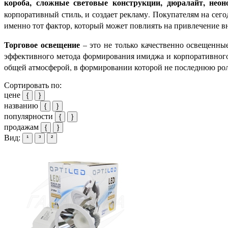
короба, сложные световые конструкции, дюралайт, неон
корпоративный стиль, и создает рекламу. Покупателям на сего
именно тот фактор, который может повлиять на привлечение 
Торговое освещение
– это не только качественно освещенны
эффективного метода формирования имиджа и корпоративного 
общей атмосферой, в формировании которой не последнюю ро
Сортировать по:
цене
{
}
названию
{
}
популярности
{
}
продажам
{
}
Вид:
¹
³
²