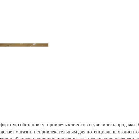
фортную обстановку, привлечь клиентов и увеличить продажи. 
и делает магазин непривлекательным для потенциальных клиенто
отменный товар и хорошие продавцы, так что красиво освещенна