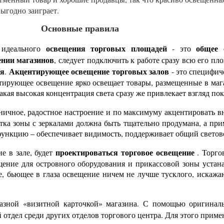
выгодно заиграет.
Основные правила
освещения торговых площадей
общее 
ю идеального
- это
нии магазинов
, следует подключить к работе сразу всю его пл
ия
Акцентирующее освещение торговых залов
.
- это специфич
нтирующее освещение ярко освещает товары, размещенные в ма
кая высокая концентрация света сразу же привлекает взгляд пок
дничное, радостное настроение и по максимуму акцентировать в
ветка зоны с зеркалами должна быть тщательно продумана, а п
 функцию – обеспечивает видимость, поддерживает общий свето
проектироваться
торговое освещение
е в зале, будет
. Торго
щение для островного оборудования и прикассовой зоны устан
е, бьющее в глаза освещение ничем не лучше тусклого, искажа
разной «визитной карточкой» магазина. С помощью оригина
 отдел среди других отделов торгового центра. Для этого прим