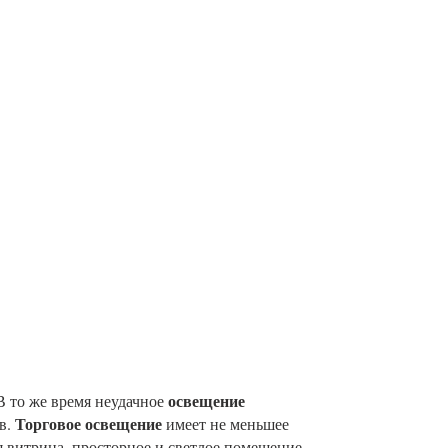
освещение
В то же время неудачное
Торговое освещение
в.
имеет не меньшее
я витрина, просторное и светлое помещение