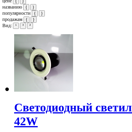
цене
{
}
названию
{
}
популярности
{
}
продажам
{
}
Вид:
¹
³
²
Светодиодный свети
42W