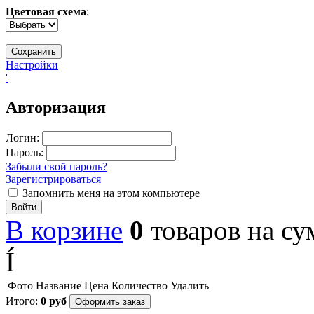
Цветовая схема
:
Настройки
'
Авторизация
Логин:
Пароль:
Забыли свой пароль?
Зарегистрироваться
Запомнить меня на этом компьютере
Войти
В корзине
0
товаров
на с
Í
Фото
Название
Цена
Количество
Удалить
Итого:
0
руб
Оформить заказ