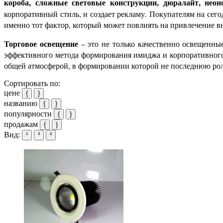
короба, сложные световые конструкции, дюралайт, неон
корпоративный стиль, и создает рекламу. Покупателям на сего
именно тот фактор, который может повлиять на привлечение 
Торговое освещение
– это не только качественно освещенны
эффективного метода формирования имиджа и корпоративного 
общей атмосферой, в формировании которой не последнюю ро
Сортировать по:
цене
{
}
названию
{
}
популярности
{
}
продажам
{
}
Вид:
¹
³
²