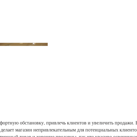
фортную обстановку, привлечь клиентов и увеличить продажи. 
и делает магазин непривлекательным для потенциальных клиенто
отменный товар и хорошие продавцы, так что красиво освещенна