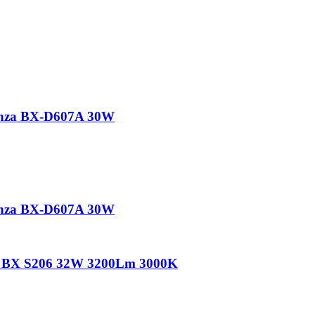
nza BX-D607A 30W
nza BX-D607A 30W
a BX S206 32W 3200Lm 3000K