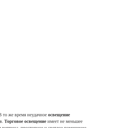
освещение
В то же время неудачное
Торговое освещение
в.
имеет не меньшее
я витрина, просторное и светлое помещение