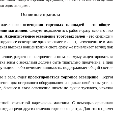
выгодно заиграет.
Основные правила
освещения торговых площадей
общее 
ю идеального
- это
нии магазинов
, следует подключить к работе сразу всю его пл
ия
Акцентирующее освещение торговых залов
.
- это специфич
нтирующее освещение ярко освещает товары, размещенные в ма
кая высокая концентрация света сразу же привлекает взгляд пок
дничное, радостное настроение и по максимуму акцентировать в
ветка зоны с зеркалами должна быть тщательно продумана, а п
 функцию – обеспечивает видимость, поддерживает общий свето
проектироваться
торговое освещение
е в зале, будет
. Торго
щение для островного оборудования и прикассовой зоны устан
е, бьющее в глаза освещение ничем не лучше тусклого, искажа
разной «визитной карточкой» магазина. С помощью оригина
 отдел среди других отделов торгового центра. Для этого прим