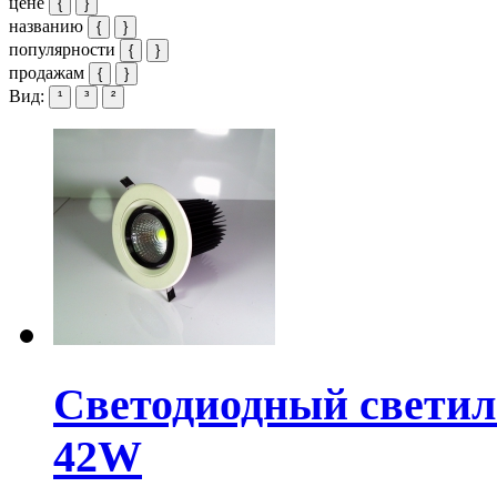
цене
{
}
названию
{
}
популярности
{
}
продажам
{
}
Вид:
¹
³
²
Светодиодный свети
42W