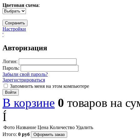
Цветовая схема
:
Настройки
'
Авторизация
Логин:
Пароль:
Забыли свой пароль?
Зарегистрироваться
Запомнить меня на этом компьютере
Войти
В корзине
0
товаров
на с
Í
Фото
Название
Цена
Количество
Удалить
Итого:
0
руб
Оформить заказ