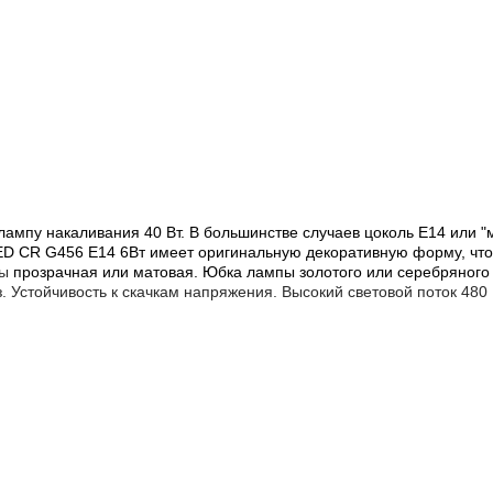
ампу накаливания 40 Вт. В большинстве случаев цоколь Е14 или "м
LED
CR G456 E14 6
Вт
имеет оригинальную декоративную форму, что 
пы
прозрачная или матовая. Юбка лампы золотого или серебряного 
. Устойчивость к скачкам напряжения. Высокий световой поток 480