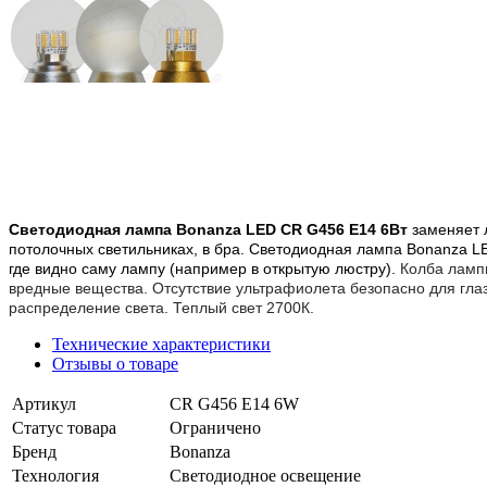
Светодиодная лампа Bonanza LED
CR G456 E14 6
Вт
заменяет л
потолочных светильниках, в бра. Светодиодная лампа
Bonanza 
где видно саму лампу (например в открытую люстру).
Колба лам
вредные вещества. Отсутствие ультрафиолета безопасно для глаз
распределение света. Теплый свет 2700К.
Технические характеристики
Отзывы о товаре
Артикул
CR G456 E14 6W
Статус товара
Ограничено
Бренд
Bonanza
Технология
Светодиодное освещение