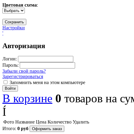
Цветовая схема
:
Настройки
'
Авторизация
Логин:
Пароль:
Забыли свой пароль?
Зарегистрироваться
Запомнить меня на этом компьютере
Войти
В корзине
0
товаров
на с
Í
Фото
Название
Цена
Количество
Удалить
Итого:
0
руб
Оформить заказ