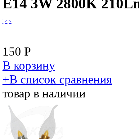
E14 3W 2800K 210L
'
<
>
150
Р
В корзину
​+
В список сравнения
товар в наличии