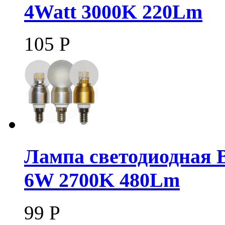
4Watt 3000K 220Lm
105
Р
Лампа светодиодная 
6W 2700K 480Lm
99
Р