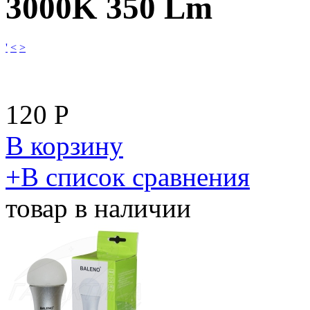
3000K 350 Lm
'
<
>
120
Р
В корзину
​+
В список сравнения
товар в наличии