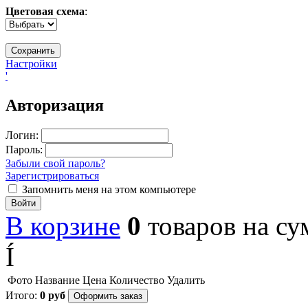
Цветовая схема
:
Настройки
'
Авторизация
Логин:
Пароль:
Забыли свой пароль?
Зарегистрироваться
Запомнить меня на этом компьютере
Войти
В корзине
0
товаров
на с
Í
Фото
Название
Цена
Количество
Удалить
Итого:
0
руб
Оформить заказ