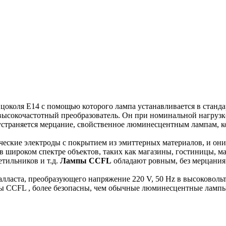
 цоколя Е14 с помощью которого лампа устанавливается в станд
высокочастотный преобразователь. Он при номинальной нагрузке 
 устраняется мерцание, свойственное люминесцентным лампам, ко
еские электроды с покрытием из эмиттерных материалов, и они
 широком спектре объектов, таких как магазины, гостиницы, ма
тильников и т.д.
Лампы CCFL
обладают ровным, без мерцания
лласта, преобразующего напряжение 220 V, 50 Hz в высоковольтн
пы CCFL , более безопасны, чем обычные люминесцентные лампы