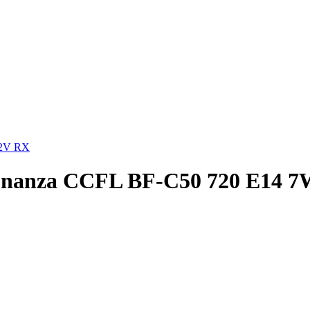
12V RX
onanza CCFL BF-C50 720 E14 7