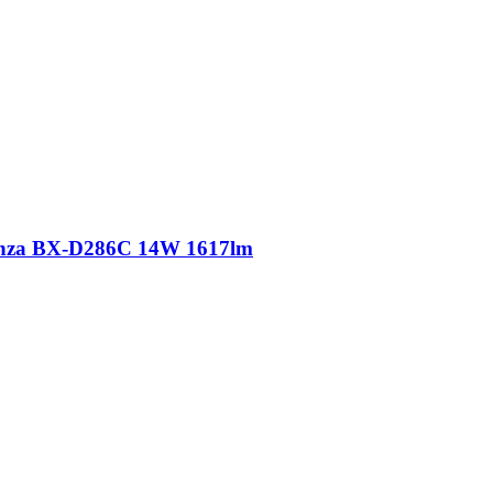
nza BX-D286C 14W 1617lm