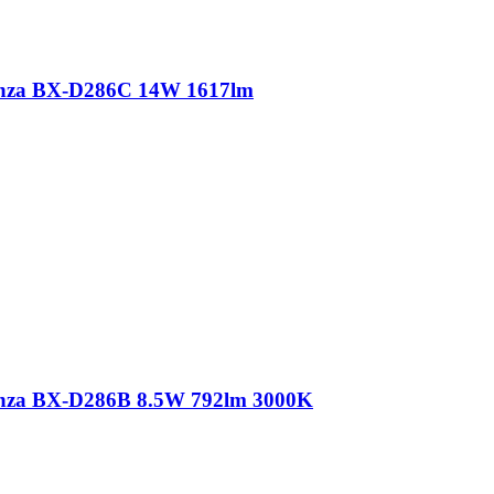
nza BX-D286C 14W 1617lm
nza BX-D286B 8.5W 792lm 3000K