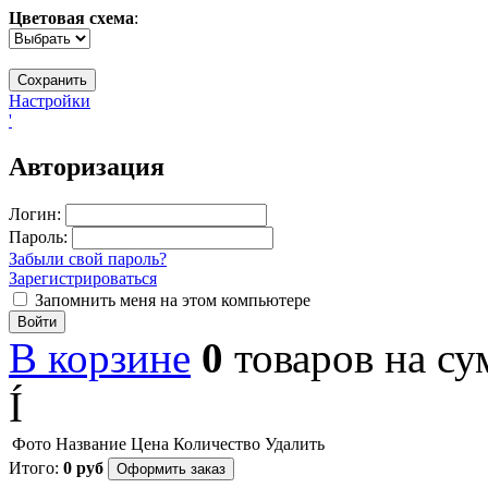
Цветовая схема
:
Настройки
'
Авторизация
Логин:
Пароль:
Забыли свой пароль?
Зарегистрироваться
Запомнить меня на этом компьютере
Войти
В корзине
0
товаров
на с
Í
Фото
Название
Цена
Количество
Удалить
Итого:
0
руб
Оформить заказ