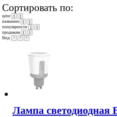
Сортировать по:
цене
{
}
названию
{
}
популярности
{
}
продажам
{
}
Вид:
¹
³
²
Лампа светодиодная B