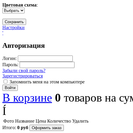
Цветовая схема
:
Настройки
'
Авторизация
Логин:
Пароль:
Забыли свой пароль?
Зарегистрироваться
Запомнить меня на этом компьютере
Войти
В корзине
0
товаров
на с
Í
Фото
Название
Цена
Количество
Удалить
Итого:
0
руб
Оформить заказ