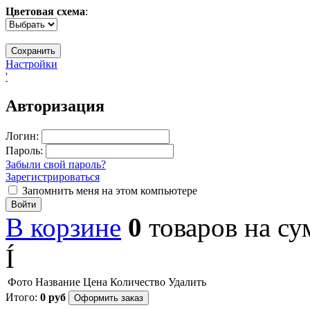
Цветовая схема
:
Настройки
'
Авторизация
Логин:
Пароль:
Забыли свой пароль?
Зарегистрироваться
Запомнить меня на этом компьютере
Войти
В корзине
0
товаров
на с
Í
Фото
Название
Цена
Количество
Удалить
Итого:
0
руб
Оформить заказ