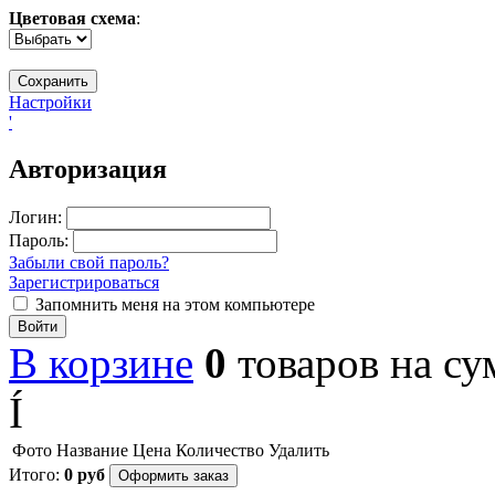
Цветовая схема
:
Настройки
'
Авторизация
Логин:
Пароль:
Забыли свой пароль?
Зарегистрироваться
Запомнить меня на этом компьютере
Войти
В корзине
0
товаров
на с
Í
Фото
Название
Цена
Количество
Удалить
Итого:
0
руб
Оформить заказ